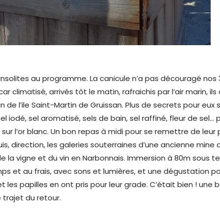
s insolites au programme. La canicule n’a pas découragé nos 
 car climatisé, arrivés tôt le matin, rafraichis par l’air marin, il
in de l’ile Saint-Martin de Gruissan. Plus de secrets pour eux su
sel iodé, sel aromatisé, sels de bain, sel raffiné, fleur de sel… pf
 sur l’or blanc. Un bon repas à midi pour se remettre de leur
uis, direction, les galeries souterraines d’une ancienne mine
e de la vigne et du vin en Narbonnais. Immersion à 80m sous t
s et au frais, avec sons et lumières, et une dégustation pour
 les papilles en ont pris pour leur grade. C’était bien ! une b
trajet du retour.