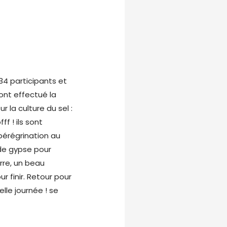
34 participants et
s ont effectué la
r la culture du sel :
ff ! ils sont
 pérégrination au
 de gypse pour
erre, un beau
 finir. Retour pour
elle journée ! se