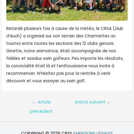
Retardé plusieurs fois à cause de la météo, le CRSA (club
d’Auch) a organisé sur son terrain des Charmettes un
tournoi entre toutes les sections des 12 clubs gersois.
Ginette, notre animatrice, était accompagnée de nos
fidèles et assidus swin golfeurs. Peu importe les résultats,
la convivialité était là et l’enthousiasme nous incite à
recommencer. N’hésitez pas pour la rentrée à venir
découvrir et vous essayer au swin golf.
Navigation
←
Article
Article suivant
→
de
précédent
l’article
COPYRIGHT © 2026
CRSS
|
MENTIONS LÉGALES