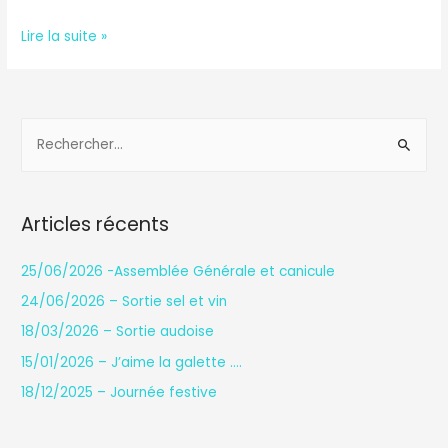
Me.
Lire la suite »
29/07/2020
–
Cittaslow
R
e
c
h
Articles récents
e
r
25/06/2026 -Assemblée Générale et canicule
c
24/06/2026 – Sortie sel et vin
h
18/03/2026 – Sortie audoise
e
15/01/2026 – J’aime la galette ….
r
18/12/2025 – Journée festive
: