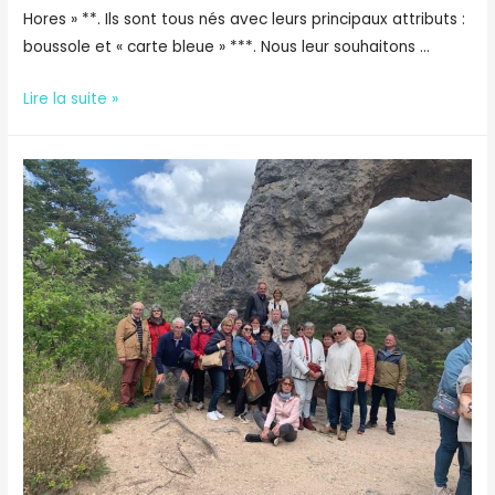
Hores » **. Ils sont tous nés avec leurs principaux attributs :
boussole et « carte bleue » ***. Nous leur souhaitons …
Corers
Lire la suite »
Occitanie
formation
M2
montagne