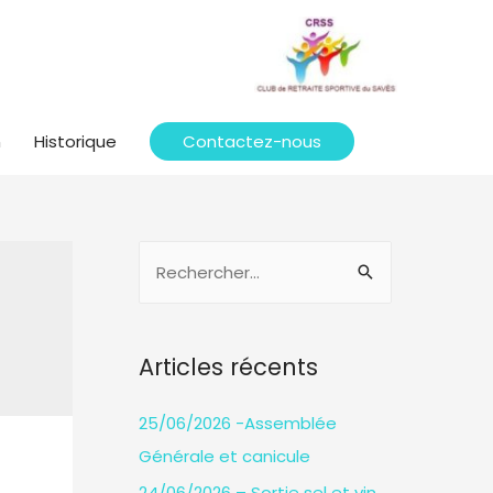
n
Historique
Contactez-nous
R
e
c
h
Articles récents
e
r
25/06/2026 -Assemblée
c
Générale et canicule
h
24/06/2026 – Sortie sel et vin