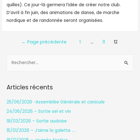
quilles). Ce jour-là germera l’idée de créer notre club.
D’avril à fin juin, des animations de danse, de marche
nordique et de randonnée seront organisées.
Navigation
←
Page précédente
1
…
11
12
des
R
articles
e
c
h
Articles récents
e
r
25/06/2026 -Assemblée Générale et canicule
c
24/06/2026 – Sortie sel et vin
h
18/03/2026 – Sortie audoise
e
15/01/2026 – J’aime la galette ….
r