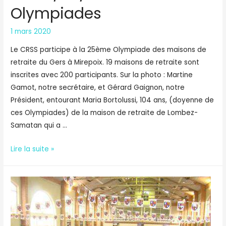
Olympiades
1 mars 2020
Le CRSS participe à la 25ème Olympiade des maisons de
retraite du Gers à Mirepoix. 19 maisons de retraite sont
inscrites avec 200 participants. Sur la photo : Martine
Gamot, notre secrétaire, et Gérard Gaignon, notre
Président, entourant Maria Bortolussi, 104 ans, (doyenne de
ces Olympiades) de la maison de retraite de Lombez-
Samatan qui a …
Me.
Lire la suite »
21/09/2016
Les
Olympiades